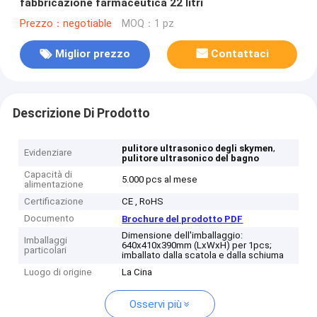
fabbricazione farmaceutica 22 litri
Prezzo：negotiable
MOQ：1 pz
Miglior prezzo
Contattaci
Descrizione Di Prodotto
,
pulitore ultrasonico degli skymen
Evidenziare
pulitore ultrasonico del bagno
Capacità di
5.000 pcs al mese
alimentazione
Certificazione
CE , RoHS
Documento
Brochure del prodotto PDF
Dimensione dell'imballaggio:
Imballaggi
640x410x390mm (LxWxH) per 1pcs;
particolari
imballato dalla scatola e dalla schiuma
Luogo di origine
La Cina
Osservi più