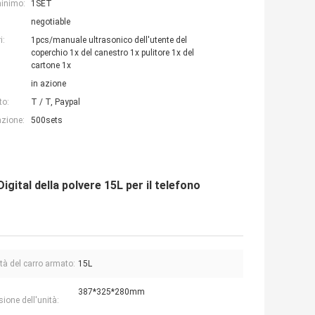
minimo:
1SET
negotiable
i:
1pcs/manuale ultrasonico dell'utente del
coperchio 1x del canestro 1x pulitore 1x del
cartone 1x
in azione
to:
T / T, Paypal
azione:
500sets
igital della polvere 15L per il telefono
tà del carro armato:
15L
387*325*280mm
ione dell'unità: