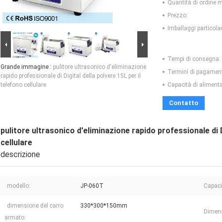
Quantità di ordine 
Prezzo:
Imballaggi particolar
Tempi di consegna:
Grande immagine :
pulitore ultrasonico d'eliminazione
Termini di pagamen
rapido professionale di Digital della polvere 15L per il
telefono cellulare
Capacità di aliment
Contatto
pulitore ultrasonico d'eliminazione rapido professionale di D
cellulare
descrizione
modello:
JP-060T
Capaci
dimensione del carro
330*300*150mm
Dimens
armato: