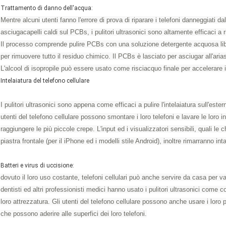
Trattamento di danno dell'acqua:
Mentre alcuni utenti fanno l'errore di prova di riparare i telefoni danneggiati da
asciugacapelli caldi sul PCBs, i pulitori ultrasonici sono altamente efficaci a 
Il processo comprende pulire PCBs con una soluzione detergente acquosa liber
per rimuovere tutto il residuo chimico. Il PCBs è lasciato per asciugar all'aria
L'alcool di isopropile può essere usato come risciacquo finale per accelerare
Intelaiatura del telefono cellulare
I pulitori ultrasonici sono appena come efficaci a pulire l'intelaiatura sull'estern
utenti del telefono cellulare possono smontare i loro telefoni e lavare le loro i
raggiungere le più piccole crepe. L'input ed i visualizzatori sensibili, quali le 
piastra frontale (per il iPhone ed i modelli stile Android), inoltre rimarranno inta
Batteri e virus di uccisione:
dovuto il loro uso costante, telefoni cellulari può anche servire da casa per va
dentisti ed altri professionisti medici hanno usato i pulitori ultrasonici come 
loro attrezzatura. Gli utenti del telefono cellulare possono anche usare i loro pu
che possono aderire alle superfici dei loro telefoni.