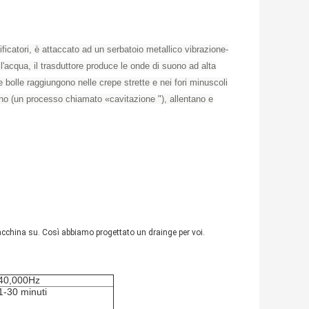
plificatori, è attaccato ad un serbatoio metallico vibrazione-
ll'acqua, il trasduttore produce le onde di suono ad alta
 bolle raggiungono nelle crepe strette e nei fori minuscoli
no (un processo chiamato «cavitazione "), allentano e
macchina su. Così abbiamo progettato un drainge per voi.
40,000Hz
1-30 minuti