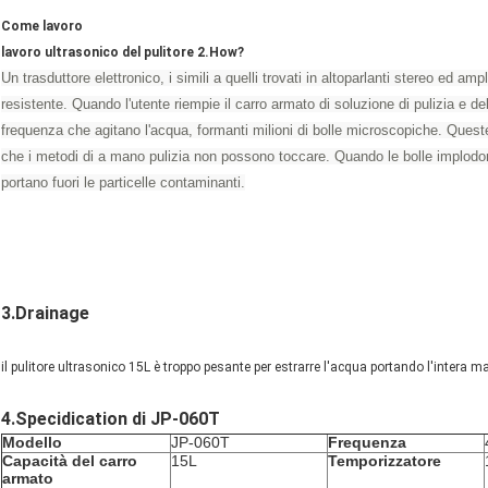
Come lavoro
lavoro ultrasonico del pulitore 2.How?
Un trasduttore elettronico, i simili a quelli trovati in altoparlanti stereo ed am
resistente. Quando l'utente riempie il carro armato di soluzione di pulizia e de
frequenza che agitano l'acqua, formanti milioni di bolle microscopiche. Queste
che i metodi di a mano pulizia non possono toccare. Quando le bolle implodo
portano fuori le particelle contaminanti.
3.Drainage
il pulitore ultrasonico 15L è troppo pesante per estrarre l'acqua portando l'intera 
4.Specidication di JP-060T
Modello
JP-060T
Frequenza
Capacità del carro
15L
Temporizzatore
armato