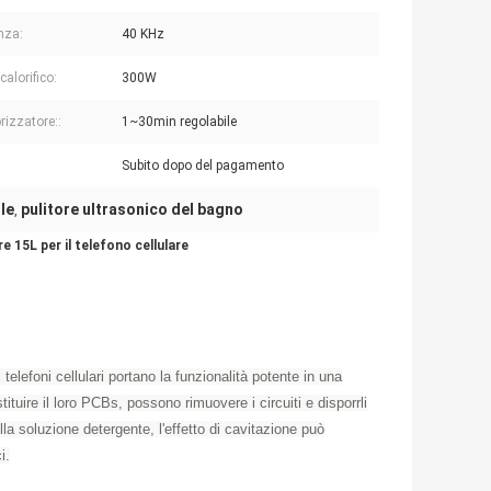
nza:
40 KHz
calorifico:
300W
izzatore::
1~30min regolabile
Subito dopo del pagamento
le
pulitore ultrasonico del bagno
,
e 15L per il telefono cellulare
telefoni cellulari portano la funzionalità potente in una
tuire il loro PCBs, possono rimuovere i circuiti e disporrli
la soluzione detergente, l'effetto di cavitazione può
i.