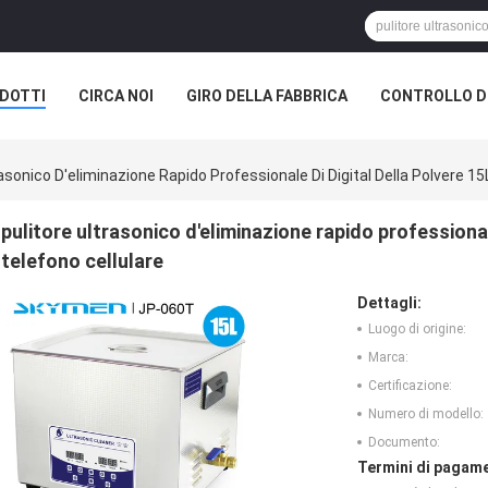
DOTTI
CIRCA NOI
GIRO DELLA FABBRICA
CONTROLLO DI
ONE DELLA SOCIETÀ
rasonico D'eliminazione Rapido Professionale Di Digital Della Polvere 15L
pulitore ultrasonico d'eliminazione rapido professionale
telefono cellulare
Dettagli:
Luogo di origine:
Marca:
Certificazione:
Numero di modello:
Documento:
Termini di pagame