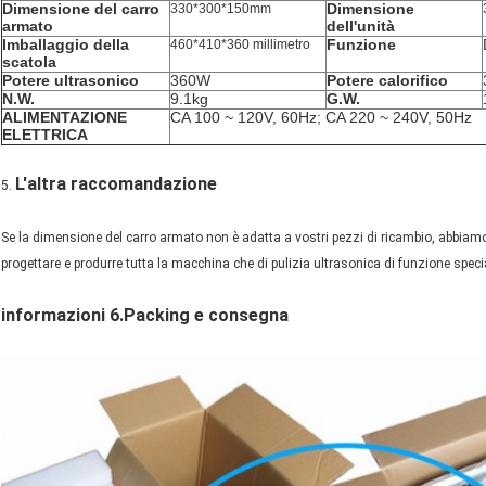
Dimensione del carro
Dimensione
330*300*150mm
armato
dell'unità
Imballaggio della
Funzione
460*410*360 millimetro
scatola
Potere ultrasonico
360W
Potere calorifico
N.W.
9.1kg
G.W.
ALIMENTAZIONE
CA 100 ~ 120V, 60Hz; CA 220 ~ 240V, 50Hz
ELETTRICA
L'altra raccomandazione
5.
Se la dimensione del carro armato non è adatta a vostri pezzi di ricambio, abbiamo
progettare e produrre tutta la macchina che di pulizia ultrasonica di funzione speci
informazioni 6.Packing e consegna