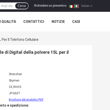
Richiedere un preventivo
Cerca
|
Italian
 QUALITÀ
CONTATTICI
NOTIZIE
CASI
 Per Il Telefono Cellulare
 di Digital della polvere 15L per il
Shenzhen
Skymen
CE,RHOS
JP-060T
Brochure del prodotto PDF
nto e spedizione: