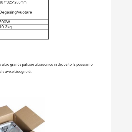
387*325*280mm
Degasing/vuotare
300W
10.3kg
 altro grande pulitore ultrasonico in deposito. E possiamo
ale avete bisogno di.