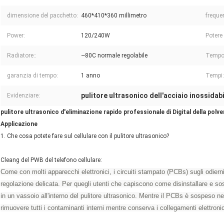
dimensione del pacchetto:
460*410*360 millimetro
freque
Power:
120/240W
Potere 
Radiatore::
~80C normale regolabile
Tempor
garanzia di tempo:
1 anno
Tempi:
pulitore ultrasonico dell'acciaio inossidabi
Evidenziare:
pulitore ultrasonico d'eliminazione rapido professionale di Digital della polver
Applicazione
1. Che cosa potete fare sul cellulare con il pulitore ultrasonico?
Cleang del PWB del telefono cellulare:
Come con molti apparecchi elettronici, i circuiti stampato (PCBs) sugli odierni 
regolazione delicata. Per quegli utenti che capiscono come disinstallare e sosti
in un vassoio all'interno del pulitore ultrasonico. Mentre il PCBs è sospeso nel
rimuovere tutti i contaminanti interni mentre conserva i collegamenti elettronic