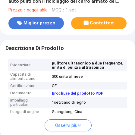
auto puliti con il riciclaggio del carro armato del
filtrante
Prezzo：negotiable
MOQ：1 set
Miglior prezzo
Contattaci
Descrizione Di Prodotto
,
pulitore ultrasonico a due frequenze
Evidenziare
unità di pulizia ultrasonica
Capacità di
300 unità al mese
alimentazione
Certificazione
CE
Documento
Brochure del prodotto PDF
Imballaggi
1set/caso di legno
particolari
Luogo di origine
Guangdong, Cina
Osservi più