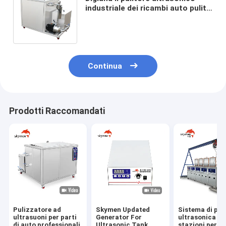
industriale dei ricambi auto puliti
con il riciclaggio del carro armato
del filtrante
Continua
Prodotti Raccomandati
Pulizzatore ad
Skymen Updated
Sistema di pul
ultrasuoni per parti
Generator For
ultrasonica di 
di auto professionali
Ultrasonic Tank
stazioni per le