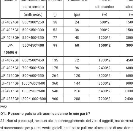
carro armato
ultrasonico
calor
(millimetro)
(l)
(pc)
(w)
(w
JP-4024GH
500*300*250
38
24
600*2
150
JP-4036GH
500*350*300
53
36
900
*2
150
JP-4048GH
550*400*350
77
48
1200
*2
300
JP-
550*450*400
99
60
1500
*2
300
4060GH
JP-4072GH
600*500*450
135
72
1800
*2
450
JP-4096GH
700*500*500
175
96
2400
*2
600
JP-4120GH
800*600*550
264
120
3000
*2
600
JP-4144GH
1000*600*600
360
144
3600
*2
900
JP-4216GH
1000*900*600
540
216
5400
*2
1800
JP-4288GH
1200*1000*800
960
288
7200
*2
2400
FAQ
Q1.: Possono pulizia ultrasonica danno le mie parti?
A1: Non si preoccupi, nessun alcun danneggiamento dei vostri oggetti, ma dovreste s
vi raccomando per pulire i vostri gioielli dal nostro pulitore ultrasonico di uso dom