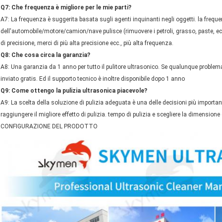
Q7: Che frequenza è migliore per le mie parti?
A7: La frequenza è suggerita basata sugli agenti inquinanti negli oggetti. la frequen
dell'automobile/motore/camion/nave pulisce (rimuovere i petroli, grasso, paste, ecc.)
di precisione, merci di più alta precisione ecc., più alta frequenza.
Q8: Che cosa circa la garanzia?
A8: Una garanzia da 1 anno per tutto il pulitore ultrasonico. Se qualunque problema
inviato gratis. Ed il supporto tecnico è inoltre disponibile dopo 1 anno
Q9: Come ottengo la pulizia ultrasonica piacevole?
A9: La scelta della soluzione di pulizia adeguata è una delle decisioni più impor
raggiungere il migliore effetto di pulizia. tempo di pulizia e scegliere la dimensione e
CONFIGURAZIONE DEL PRODOTTO