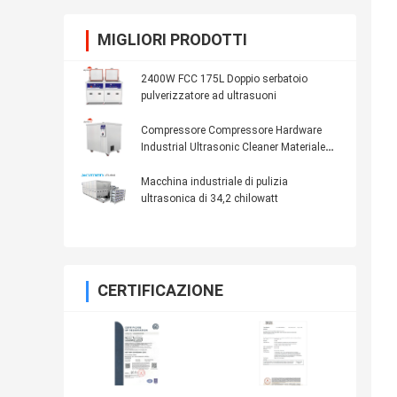
MIGLIORI PRODOTTI
2400W FCC 175L Doppio serbatoio
pulverizzatore ad ultrasuoni
Compressore Compressore Hardware
Industrial Ultrasonic Cleaner Materiale
SUS304
Macchina industriale di pulizia
ultrasonica di 34,2 chilowatt
CERTIFICAZIONE