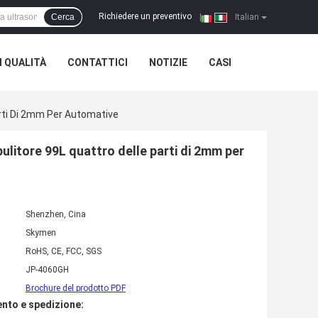
Richiedere un preventivo
Cerca
|
Italian
 QUALITÀ
CONTATTICI
NOTIZIE
CASI
arti Di 2mm Per Automative
pulitore 99L quattro delle parti di 2mm per
Shenzhen, Cina
Skymen
RoHS, CE, FCC, SGS
JP-4060GH
Brochure del prodotto PDF
nto e spedizione: