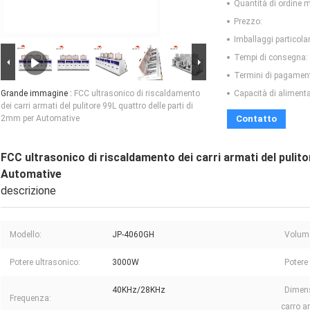
Quantità di ordine 
Prezzo:
Imballaggi particolar
Tempi di consegna:
Termini di pagamen
Grande immagine :
FCC ultrasonico di riscaldamento
Capacità di aliment
dei carri armati del pulitore 99L quattro delle parti di
2mm per Automative
Contatto
FCC ultrasonico di riscaldamento dei carri armati del pulito
Automative
descrizione
Modello:
JP-4060GH
Volume
Potere ultrasonico:
3000W
Potere 
40KHz/28KHz
Dimens
Frequenza:
carro a