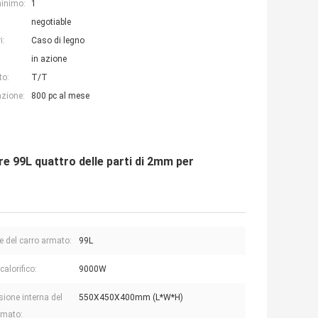
minimo:
1
negotiable
i:
Caso di legno
in azione
to:
T/T
azione:
800 pc al mese
re 99L quattro delle parti di 2mm per
 del carro armato:
99L
calorifico:
9000W
ione interna del
550X450X400mm (L*W*H)
rmato: