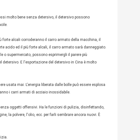
mossi molto bene senza detersivo, il detersivo possono
cile.
l più forte alcali corroderanno il carro armato della macchina, il
 acido ed il più forte alcali, il carro armato sarà danneggiato.
ale o supermercato, possono esprimergli il parere più
 detersivo. E l'esportazione del detersivo in Cina è molto
re usata mai. L'energia liberata dalle bolle può essere esplosa
ranno i carri armati di acciaio inossidabile.
enza oggetti offensivi. Ha le funzioni di pulizia, disinfettando,
 la polvere, l'olio, ecc. per farli sembrare ancora nuovi. È
izia.