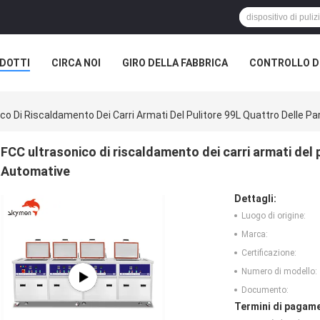
DOTTI
CIRCA NOI
GIRO DELLA FABBRICA
CONTROLLO DI
ONE DELLA SOCIETÀ
co Di Riscaldamento Dei Carri Armati Del Pulitore 99L Quattro Delle P
FCC ultrasonico di riscaldamento dei carri armati del 
Automative
Dettagli:
Luogo di origine:
Marca:
Certificazione:
Numero di modello:
Documento:
Termini di pagame