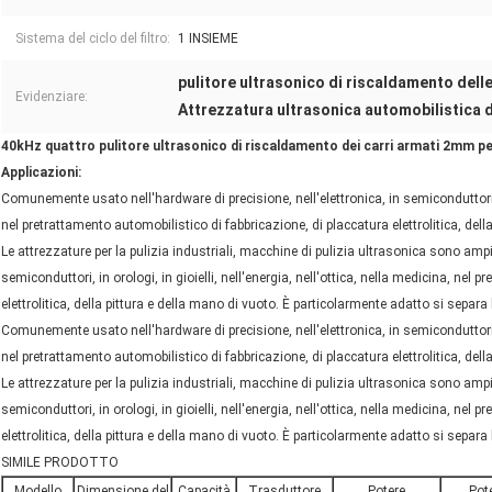
Sistema del ciclo del filtro:
1 INSIEME
pulitore ultrasonico di riscaldamento dell
Evidenziare:
Attrezzatura ultrasonica automobilistica d
40kHz quattro pulitore ultrasonico di riscaldamento dei carri armati 2mm per 
Applicazioni:
Comunemente usato nell'hardware di precisione, nell'elettronica, in semiconduttori, in 
nel pretrattamento automobilistico di fabbricazione, di placcatura elettrolitica, dell
Le attrezzature per la pulizia industriali, macchine di pulizia ultrasonica sono ampi
semiconduttori, in orologi, in gioielli, nell'energia, nell'ottica, nella medicina, nel
elettrolitica, della pittura e della mano di vuoto. È particolarmente adatto si separa
Comunemente usato nell'hardware di precisione, nell'elettronica, in semiconduttori, in 
nel pretrattamento automobilistico di fabbricazione, di placcatura elettrolitica, dell
Le attrezzature per la pulizia industriali, macchine di pulizia ultrasonica sono ampi
semiconduttori, in orologi, in gioielli, nell'energia, nell'ottica, nella medicina, nel
elettrolitica, della pittura e della mano di vuoto. È particolarmente adatto si separa
SIMILE PRODOTTO
Modello
Dimensione del
Capacità
Trasduttore
Potere
Pot