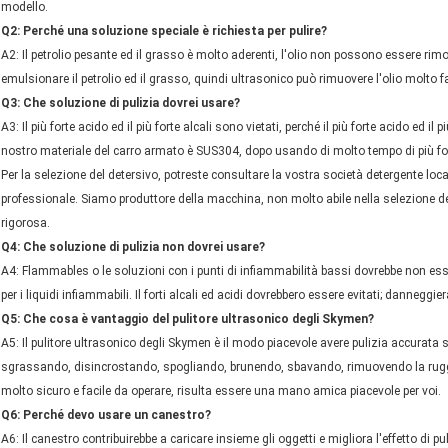
modello.
Q2: Perché una soluzione speciale è richiesta per pulire?
A2: Il petrolio pesante ed il grasso è molto aderenti, l'olio non possono essere ri
emulsionare il petrolio ed il grasso, quindi ultrasonico può rimuovere l'olio molto fa
Q3: Che soluzione di pulizia dovrei usare?
A3: Il più forte acido ed il più forte alcali sono vietati, perché il più forte acido ed i
nostro materiale del carro armato è SUS304, dopo usando di molto tempo di più forte
Per la selezione del detersivo, potreste consultare la vostra società detergente loc
professionale. Siamo produttore della macchina, non molto abile nella selezione del
rigorosa.
Q4: Che soluzione di pulizia non dovrei usare?
A4: Flammables o le soluzioni con i punti di infiammabilità bassi dovrebbe non esse
per i liquidi infiammabili. Il forti alcali ed acidi dovrebbero essere evitati; danneggie
Q5: Che cosa è vantaggio del pulitore ultrasonico degli Skymen?
A5: Il pulitore ultrasonico degli Skymen è il modo piacevole avere pulizia accurata s
sgrassando, disincrostando, spogliando, brunendo, sbavando, rimuovendo la ruggine,
molto sicuro e facile da operare, risulta essere una mano amica piacevole per voi.
Q6: Perché devo usare un canestro?
A6: Il canestro contribuirebbe a caricare insieme gli oggetti e migliora l'effetto di pul