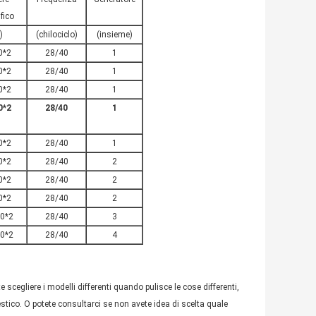
ifico
)
(chilociclo)
(insieme)
0*2
28/40
1
0
*2
28/40
1
0
*2
28/40
1
0
*2
28/40
1
0
*2
28/40
1
0
*2
28/40
2
0
*2
28/40
2
0
*2
28/40
2
0
*2
28/40
3
0
*2
28/40
4
cegliere i modelli differenti quando pulisce le cose differenti,
estico. O potete consultarci se non avete idea di scelta quale