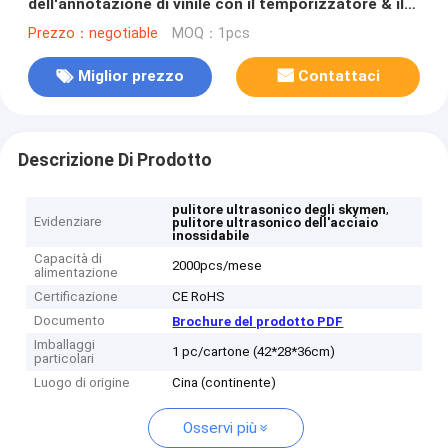
dell'annotazione di vinile con il temporizzatore & il
radiatore di Digital
Prezzo：negotiable
MOQ：1pcs
Miglior prezzo
Contattaci
Descrizione Di Prodotto
,
pulitore ultrasonico degli skymen
Evidenziare
pulitore ultrasonico dell'acciaio
inossidabile
Capacità di
2000pcs/mese
alimentazione
Certificazione
CE RoHS
Documento
Brochure del prodotto PDF
Imballaggi
1 pc/cartone (42*28*36cm)
particolari
Luogo di origine
Cina (continente)
Osservi più