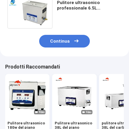
Pulitore ultrasonico
professionale 6.5L
dell'annotazione di vinile con
il temporizzatore & il
radiatore di Digital
Continua
Prodotti Raccomandati
Pulitore ultrasonico
Pulitore ultrasonico
pulitore ultra
180w del piano
38L del piano
38L del carbur