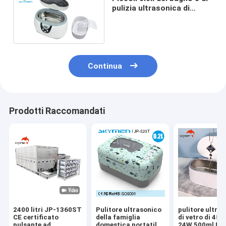
pulizia ultrasonica di
600ml Digital e carro
armato SUS304
Continua
Prodotti Raccomandati
2400 litri JP-1360ST
Pulitore ultrasonico
pulitore ultra
CE certificato
della famiglia
di vetro di 48
pulsante ad
domestica portatile,
24W 500ml Be