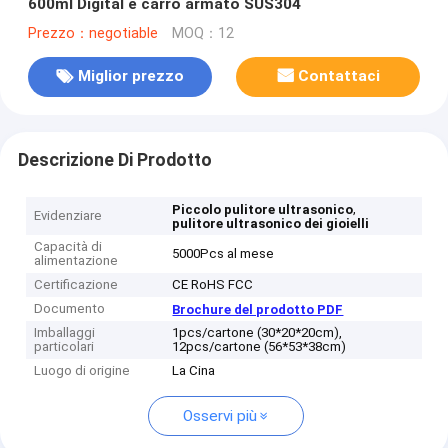
600ml Digital e carro armato SUS304
Prezzo：negotiable
MOQ：12
Miglior prezzo
Contattaci
Descrizione Di Prodotto
,
Piccolo pulitore ultrasonico
Evidenziare
pulitore ultrasonico dei gioielli
Capacità di
5000Pcs al mese
alimentazione
Certificazione
CE RoHS FCC
Documento
Brochure del prodotto PDF
Imballaggi
1pcs/cartone (30*20*20cm),
particolari
12pcs/cartone (56*53*38cm)
Luogo di origine
La Cina
Osservi più