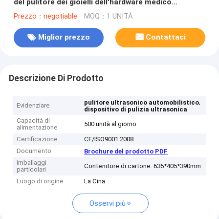
del pulitore dei gioielli dell'hardware medico
dell'automobile
Prezzo：negotiable
MOQ：1 UNITÀ
Miglior prezzo
Contattaci
Descrizione Di Prodotto
,
pulitore ultrasonico automobilistico
Evidenziare
dispositivo di pulizia ultrasonica
Capacità di
500 unità al giorno
alimentazione
Certificazione
CE/ISO9001:2008
Documento
Brochure del prodotto PDF
Imballaggi
Contenitore di cartone: 635*405*390mm
particolari
Luogo di origine
La Cina
Osservi più