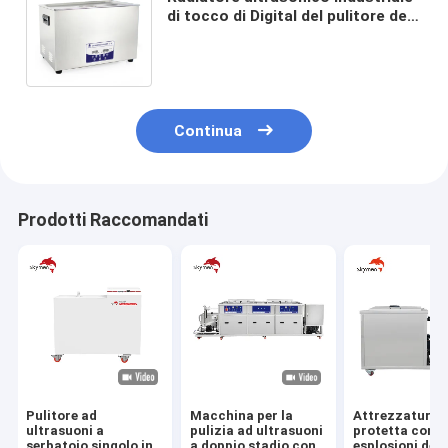
di tocco di Digital del pulitore dei
gioielli dell'hardware medico
dell'automobile
Continua
Prodotti Raccomandati
Pulitore ad
Macchina per la
Attrezzatura
ultrasuoni a
pulizia ad ultrasuoni
protetta contr
serbatoio singolo in
a doppio stadio con
esplosioni dell