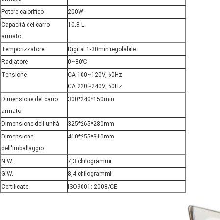
Potere calorifico
200W
Capacità del carro
10,8 L
armato
Temporizzatore
Digital 1-30min regolabile
Radiatore
0~80℃
Tensione
CA 100~120V, 60Hz
CA 220~240V, 50Hz
Dimensione del carro
300*240*150mm
armato
Dimensione dell'unità
325*265*280mm
Dimensione
410*255*310mm
dell'imballaggio
N.W.
7,3 chilogrammi
G.W.
8,4 chilogrammi
Certificato
ISO9001: 2008/CE