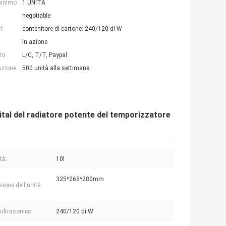
minimo:
1 UNITÀ
negotiable
i:
contenitore di cartone: 240/120 di W
in azione
to:
L/C, T/T, Paypal
azione:
500 unità alla settimana
gital del radiatore potente del temporizzatore
tà:
10l
325*265*280mm
ione dell'unità:
 ultrasonico:
240/120 di W