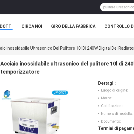
DOTTI
CIRCA NOI
GIRO DELLA FABBRICA
CONTROLLO DI
ONE DELLA SOCIETÀ
aio Inossidabile Ultrasonico Del Pulitore 10l Di 240W Digital Del Radi
Acciaio inossidabile ultrasonico del pulitore 10l di 24
temporizzatore
Dettagli:
Luogo di origine:
Marca:
Certificazione:
Numero di modello:
Documento:
Termini di pagame