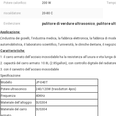
Potere calorifico:
200 W
Tempor
riscaldatore:
20-80 C
pulitore di verdure ultrasonico
pulitore ul
Evidenziare:
,
Applicazione:
L'industria dei gioielli, l'industria medica, la fabbrica elettronica, la fabbrica di model
automobilistica, il laboratorio scientifico, l'università, le cliniche dentarie, il ne
Caratteristiche:
1. il carro armato dell'acciaio inossidabile ha la resistenza all'usura e vita lunga de
2. capacità del carro armato: 10.8L (2.85gallon), con controllo digitale del radiato
3. con il canestro dell'acciaio inossidabile
Specificazione:
Modello
JP-040T
Potere ultrasonico
240/120W (trasduttori 4pcs)
Frequenza
40KHz
Materiale dell'alloggio
SUS304
Materiale del carro
SUS304
armato