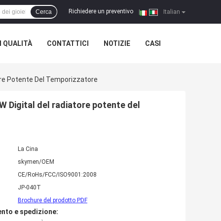
Richiedere un preventivo
Cerca
|
Italian
 QUALITÀ
CONTATTICI
NOTIZIE
CASI
atore Potente Del Temporizzatore
0W Digital del radiatore potente del
La Cina
skymen/OEM
CE/RoHs/FCC/ISO9001:2008
JP-040T
Brochure del prodotto PDF
nto e spedizione: